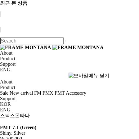
최근 본 상품
About
Product
Support
ENG
About
Product
Sale
New arrival
FM
FMX
FMT
Accessory
Support
KOR
ENG
스펙스몬타나
FMT 7-1 (Green)
Shiny. Silver
₩ 700,000