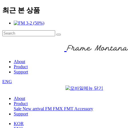
최근 본 상품
About
Product
Support
ENG
About
Product
Sale
New arrival
FM
FMX
FMT
Accessory
Support
KOR