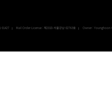
1-01427
Mail Order License : 제2018-서울강남-02763호
Owner : Younghoon 