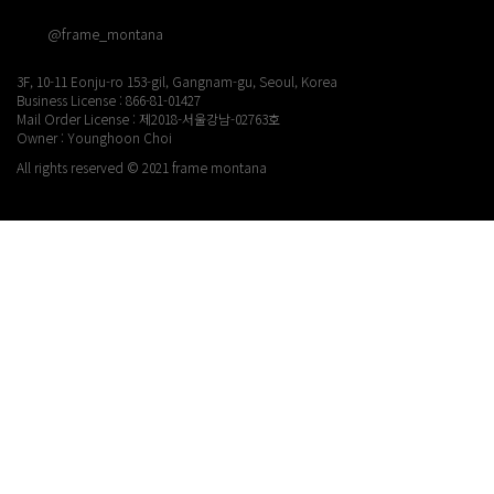
@frame_montana
3F, 10-11 Eonju-ro 153-gil, Gangnam-gu, Seoul, Korea
Business License : 866-81-01427
Mail Order License : 제2018-서울강남-02763호
Owner : Younghoon Choi
All rights reserved © 2021 frame montana