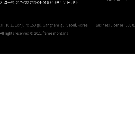
기업은행 217-088733-04-016 (주)프레임몬타나
3F, 10-11 Eonju-ro 153-gil, Gangnam-gu, Seoul, Korea
Business License : 866-8
All rights reserved © 2021 frame montana