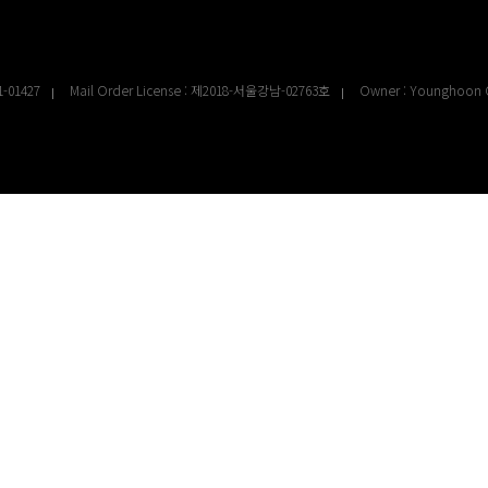
1-01427
Mail Order License : 제2018-서울강남-02763호
Owner : Younghoon 